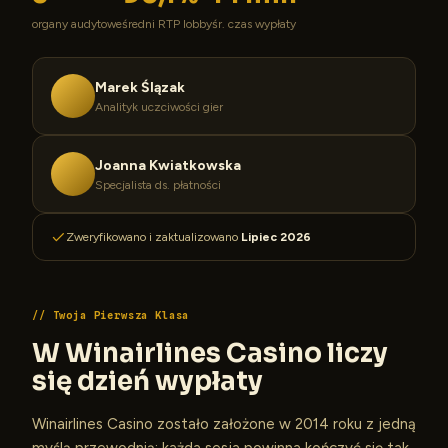
organy audytowe
średni RTP lobby
śr. czas wypłaty
Marek Ślązak
Analityk uczciwości gier
Joanna Kwiatkowska
Specjalista ds. płatności
Zweryfikowano i zaktualizowano
Lipiec 2026
Twoja Pierwsza Klasa
W Winairlines Casino liczy
się dzień wypłaty
Winairlines Casino zostało założone w 2014 roku z jedną