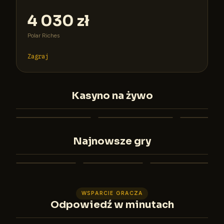
4 030 zł
Polar Riches
Zagraj
Maya
Kasyno na żywo
Jumbo Joker
10 wolne miejsca przy
Monopoly Bi
Zostało 22 miejsc
stole
7 miejsca dost
LIVE
LIVE
LIVE
Najnowsze gry
Monopoly
Ocean Rush
Megaways
Fishin Reels
NEW
NEW
NEW
WSPARCIE GRACZA
Odpowiedź w minutach