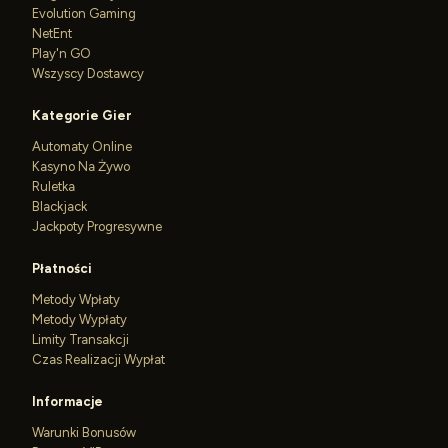
Evolution Gaming
NetEnt
Play'n GO
Wszyscy Dostawcy
Kategorie Gier
Automaty Online
Kasyno Na Żywo
Ruletka
Blackjack
Jackpoty Progresywne
Płatności
Metody Wpłaty
Metody Wypłaty
Limity Transakcji
Czas Realizacji Wypłat
Informacje
Warunki Bonusów