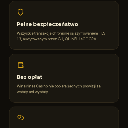
Pełne bezpieczeństwo
Wszystkie transakcje chronione są szyfrowaniem TLS
1.3, audytowanym przez GLI, QUINEL i eCOGRA.
Bez opłat
Winairlines Casino nie pobiera żadnych prowizji za
wpłaty ani wypłaty.