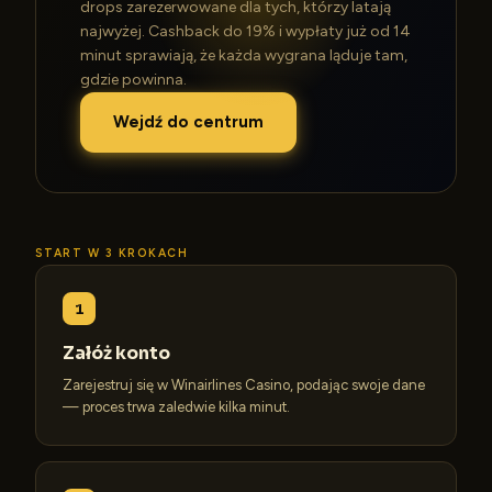
drops zarezerwowane dla tych, którzy latają
najwyżej. Cashback do 19% i wypłaty już od 14
minut sprawiają, że każda wygrana ląduje tam,
gdzie powinna.
Wejdź do centrum
START W 3 KROKACH
1
Załóż konto
Zarejestruj się w Winairlines Casino, podając swoje dane
— proces trwa zaledwie kilka minut.