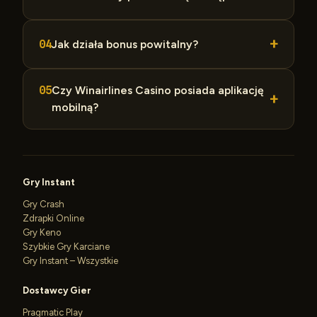
+
04
Jak działa bonus powitalny?
05
Czy Winairlines Casino posiada aplikację
+
mobilną?
Gry Instant
Gry Crash
Zdrapki Online
Gry Keno
Szybkie Gry Karciane
Gry Instant – Wszystkie
Dostawcy Gier
Pragmatic Play