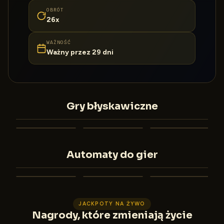
OBRÓT
26x
WAŻNOŚĆ
Ważny przez 29 dni
Gry błyskawiczne
The Wild Chase
Razor Returns
Le Bandit
HOT
Automaty do gier
Big Bamboo
Extra Juicy
Burning Hot
HOT
JACKPOTY NA ŻYWO
Nagrody, które zmieniają życie