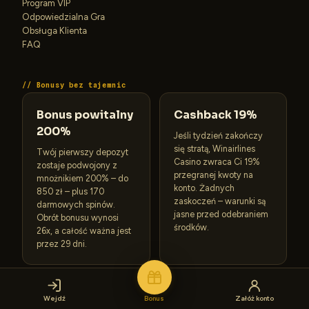
Program VIP
Odpowiedzialna Gra
Obsługa Klienta
FAQ
Bonusy bez tajemnic
Bonus powitalny
Cashback 19%
200%
Jeśli tydzień zakończy
się stratą, Winairlines
Twój pierwszy depozyt
Casino zwraca Ci 19%
zostaje podwojony z
przegranej kwoty na
mnożnikiem 200% – do
konto. Żadnych
850 zł – plus 170
zaskoczeń – warunki są
darmowych spinów.
jasne przed odebraniem
Obrót bonusu wynosi
środków.
26x, a całość ważna jest
przez 29 dni.
Darmowe spiny
Bonusy reload
Wejdź
Bonus
Załóż konto