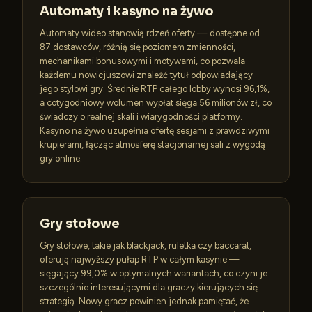
Automaty i kasyno na żywo
Automaty wideo stanowią rdzeń oferty — dostępne od
87 dostawców, różnią się poziomem zmienności,
mechanikami bonusowymi i motywami, co pozwala
każdemu nowicjuszowi znaleźć tytuł odpowiadający
jego stylowi gry. Średnie RTP całego lobby wynosi 96,1%,
a cotygodniowy wolumen wypłat sięga 56 milionów zł, co
świadczy o realnej skali i wiarygodności platformy.
Kasyno na żywo uzupełnia ofertę sesjami z prawdziwymi
krupierami, łącząc atmosferę stacjonarnej sali z wygodą
gry online.
Gry stołowe
Gry stołowe, takie jak blackjack, ruletka czy baccarat,
oferują najwyższy pułap RTP w całym kasynie —
sięgający 99,0% w optymalnych wariantach, co czyni je
szczególnie interesującymi dla graczy kierujących się
strategią. Nowy gracz powinien jednak pamiętać, że